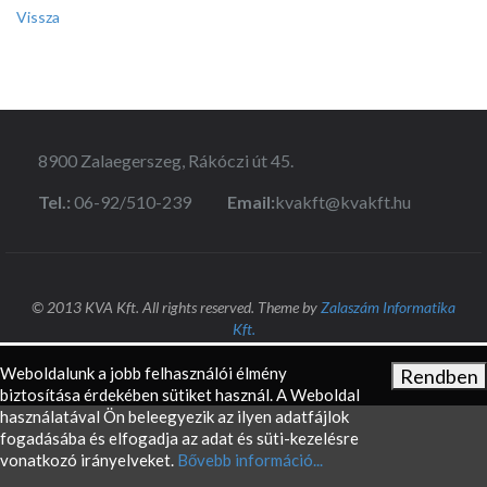
Vissza
8900 Zalaegerszeg, Rákóczi út 45.
Tel.:
06-92/510-239
Email:
kvakft@kvakft.hu
© 2013 KVA Kft. All rights reserved. Theme by
Zalaszám Informatika
Kft.
Weboldalunk a jobb felhasználói élmény
biztosítása érdekében sütiket használ. A Weboldal
használatával Ön beleegyezik az ilyen adatfájlok
fogadásába és elfogadja az adat és süti-kezelésre
vonatkozó irányelveket.
Bővebb információ...