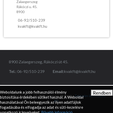
Zalaegerszeg
Rákóczi u. 45.
8900
06-92/510-239
kvakft@kvakft.hu
8900 Zalaegerszeg, Rákóczi út 45.
Tel.:
06-92/510-239
Email:
kvakft@kvakft.hu
Weboldalunk a jobb felhasználói élmény
© 2013 KVA Kft. All rights reserved. Theme by
Zalaszám Informatika
biztosítása érdekében sütiket használ. A Weboldal
Kft.
használatával Ön beleegyezik az ilyen adatfájlok
fogadásába és elfogadja az adat és süti-kezelésre
vonatkozó irányelveket.
Bővebb információ...