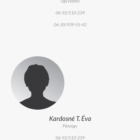
Ügyvezető
06-92/510-239
06-30/939-55-42
Kardosné T. Éva
Pénzügy
06-92/510-239