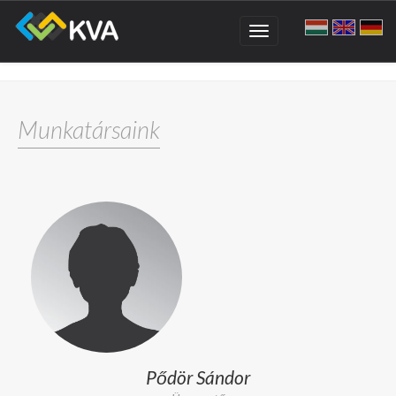
Toggle
navigation
Munkatársaink
Pődör Sándor