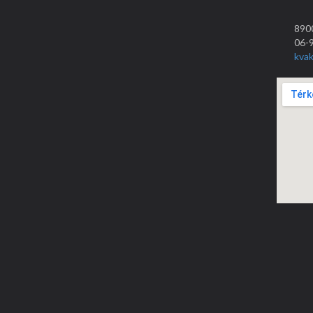
8900
06-
kva