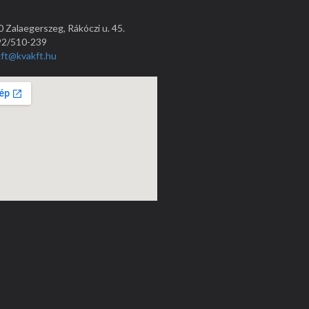
 Zalaegerszeg, Rákóczi u. 45.
92/510-239
kft@kvakft.hu