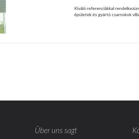
Kiváló referenciákkal rendelkezünk
épületek és gyártó csarnokok vill
Über uns sagt
K