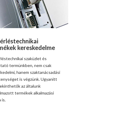
érléstechnikai
mékek kereskedelme
léstechnikai szaküzlet és
tató termünkben, nem csak
kedelmi, hanem szaktanácsadási
enységet is végzünk. Ugyanitt
kinthetők az általunk
lmazott termékek alkalmazási
 is.