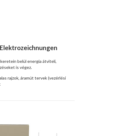
 Elektrozeichnungen
eretein belül energia átviteli,
ezéseket is végez.
as rajzok, áramút tervek (vezérlési
k