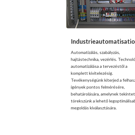
Industrieautomatisati
Automatizálás, szabályzás,
hajtástechnika, vezérlés. Technol
automatizálása a tervezéstől a
komplett kivitelezésig.
Tevékenységünk kiterjed a felhas
igények pontos felmérésére,
behatárolására, amelynek tekinte
törekszünk a lehető legoptimálisa
megoldás kiválasztására.