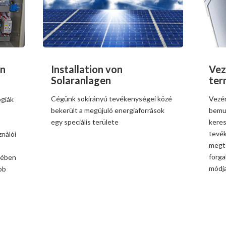
Installation von
Vez
on
Solaranlagen
ter
Cégünk sokirányú tevékenységei közé
Vezér
ógiák
bekerült a megújuló energiaforrások
bemu
egy speciális területe
keres
tevék
ználói
megte
forga
tében
módja
bb