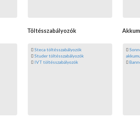
Töltésszabályozók
Akkum
Steca töltésszabályozók
Sonne
Studer töltésszabályozók
akkumu
IVT töltésszabályozók
Bann