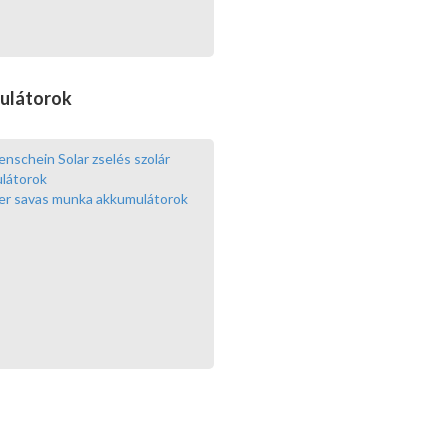
ulátorok
nschein Solar zselés szolár
látorok
er savas munka akkumulátorok