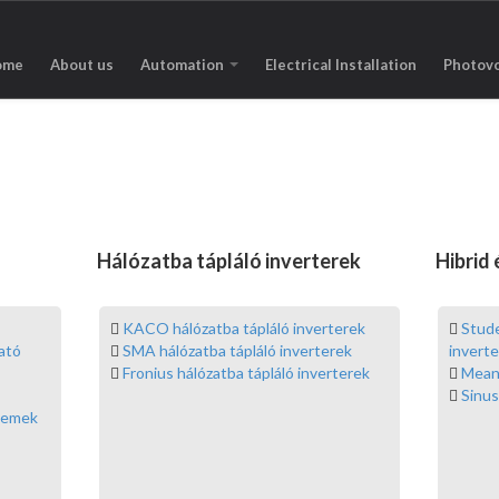
ome
About us
Automation
Electrical Installation
Photovo
Hálózatba tápláló inverterek
Hibrid
KACO hálózatba tápláló inverterek
Stude
ató
SMA hálózatba tápláló inverterek
invert
Fronius hálózatba tápláló inverterek
Mean 
Sinus
elemek