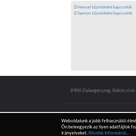
Hensel tűzvédelmi kapcsolók
Santon tűzvédelmi kapcsolók
8900 Zalaegerszeg, Rákóczi út 
Weboldalunk a jobb felhasználói élmé
Ön beleegyezik az ilyen adatfájlok f
irányelveket.
Bővebb információ...