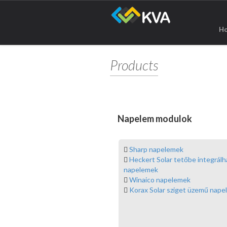
H
Products
Napelem modulok
Sharp napelemek
Heckert Solar tetőbe integrálh
napelemek
Winaico napelemek
Korax Solar sziget üzemű nap