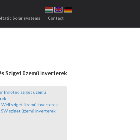
ltatic Solar systems
Contact
 és Sziget üzemű inverterek
r Innotec sziget üzemű
erek
Well sziget üzemű inverterek
 SW sziget üzemű inverterek