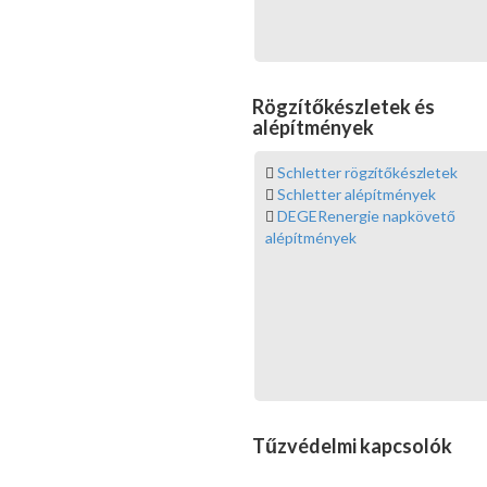
Rögzítőkészletek és
alépítmények
Schletter rögzítőkészletek
Schletter alépítmények
DEGERenergie napkövető
alépítmények
Tűzvédelmi kapcsolók